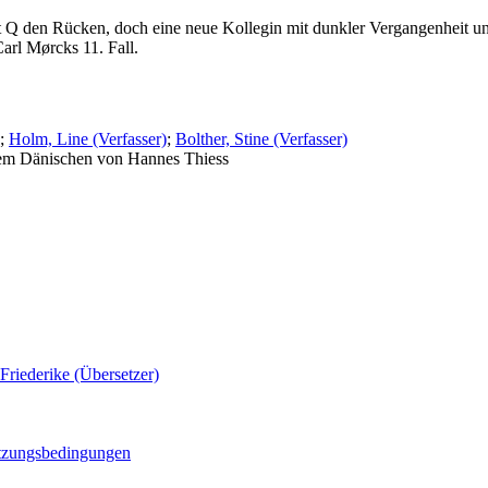
Q den Rücken, doch eine neue Kollegin mit dunkler Vergangenheit und
arl Mørcks 11. Fall.
;
Holm, Line (Verfasser)
;
Bolther, Stine (Verfasser)
 dem Dänischen von Hannes Thiess
Friederike (Übersetzer)
zungsbedingungen