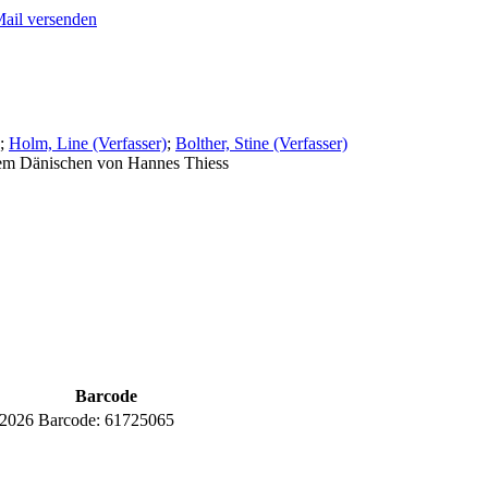
Mail versenden
;
Holm, Line (Verfasser)
;
Bolther, Stine (Verfasser)
 dem Dänischen von Hannes Thiess
Barcode
.2026
Barcode:
61725065