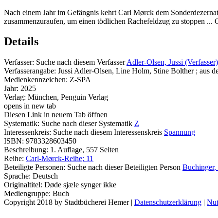
Nach einem Jahr im Gefängnis kehrt Carl Mørck dem Sonderdezernat 
zusammenzuraufen, um einen tödlichen Rachefeldzug zu stoppen ... C
Details
Verfasser:
Suche nach diesem Verfasser
Adler-Olsen, Jussi (Verfasser)
Verfasserangabe:
Jussi Adler-Olsen, Line Holm, Stine Bolther ; aus
Medienkennzeichen:
Z-SPA
Jahr:
2025
Verlag:
München, Penguin Verlag
opens in new tab
Diesen Link in neuem Tab öffnen
Systematik:
Suche nach dieser Systematik
Z
Interessenkreis:
Suche nach diesem Interessenskreis
Spannung
ISBN:
9783328603450
Beschreibung:
1. Auflage, 557 Seiten
Reihe:
Carl-Mørck-Reihe; 11
Beteiligte Personen:
Suche nach dieser Beteiligten Person
Buchinger, 
Sprache:
Deutsch
Originaltitel:
Døde sjæle synger ikke
Mediengruppe:
Buch
Copyright 2018 by Stadtbücherei Hemer
|
Datenschutzerklärung
|
Nut