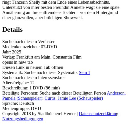
ringt Tänzerin Shelly mit dem Ende eines Lebensabschnitts.
Unterstützt von ihrer besten Freundin Annette wagt sie eine späte
Annäherung an ihre entfremdete Tochter – vor dem Hintergrund
einer glanzvollen, aber brüchigen Showwelt.
Details
Suche nach diesem Verfasser
Medienkennzeichen:
07-DVD
Jahr:
2025
Verlag:
Frankfurt am Main, Constantin Film
opens in new tab
Diesen Link in neuem Tab öffnen
Systematik:
Suche nach dieser Systematik
Sem 1
Suche nach diesem Interessenskreis
Altersfreigabe:
12
Beschreibung:
1 DVD (86 min)
Beteiligte Personen:
Suche nach dieser Beteiligten Person
Anderson,
Pamela (Schauspieler)
;
Curtis, Jamie Lee (Schauspieler)
Sprache:
Deutsch
Mediengruppe:
DVD
Copyright 2018 by Stadtbücherei Hemer
|
Datenschutzerklärung
|
Nutzungsbedingungen