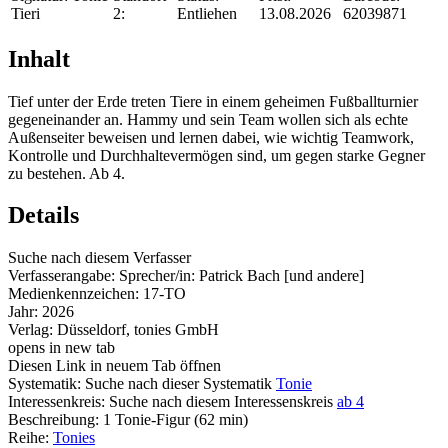
Tieri
2:
Entliehen
13.08.2026
62039871
Inhalt
Tief unter der Erde treten Tiere in einem geheimen Fußballturnier
gegeneinander an. Hammy und sein Team wollen sich als echte
Außenseiter beweisen und lernen dabei, wie wichtig Teamwork,
Kontrolle und Durchhaltevermögen sind, um gegen starke Gegner
zu bestehen. Ab 4.
Details
Suche nach diesem Verfasser
Verfasserangabe:
Sprecher/in: Patrick Bach [und andere]
Medienkennzeichen:
17-TO
Jahr:
2026
Verlag:
Düsseldorf, tonies GmbH
opens in new tab
Diesen Link in neuem Tab öffnen
Systematik:
Suche nach dieser Systematik
Tonie
Interessenkreis:
Suche nach diesem Interessenskreis
ab 4
Beschreibung:
1 Tonie-Figur (62 min)
Reihe:
Tonies