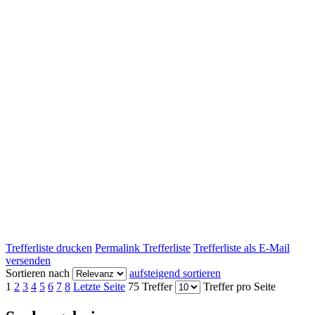
Trefferliste drucken
Permalink Trefferliste
Trefferliste als E-Mail
versenden
Sortieren nach
aufsteigend sortieren
1
2
3
4
5
6
7
8
Letzte Seite
75 Treffer
Treffer pro Seite