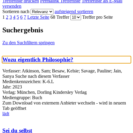
Trefferliste drucken
Permalink Trefferliste
Trefferliste als E-Mail
versenden
Sortieren nach
aufsteigend sortieren
1
2
3
4
5
6
7
Letzte Seite
68 Treffer
Treffer pro Seite
Suchergebnis
Zu den Suchfiltern springen
Wozu eigentlich Philosophie?
Verfasser:
Atkinson, Sam
;
Besaw, Kelsie
;
Savage, Pauline
;
Jain,
Sanya
Suche nach diesem Verfasser
Medienkennzeichen:
K-6.L
Jahr:
2023
Verlag:
München, Dorling Kindersley Verlag
Mediengruppe:
Buch
Zum Download von externem Anbieter wechseln - wird in neuem
Tab geöffnet
lädt
Sei du selbst