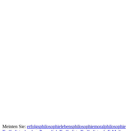
Meinten Sie:
erfolgsphilosophie
lebensphilosophie
moralphilosophie