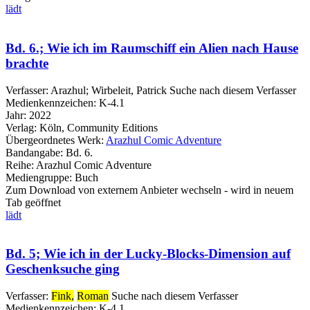
lädt
Bd. 6.; Wie ich im Raumschiff ein Alien nach Hause
brachte
Verfasser:
Arazhul
;
Wirbeleit, Patrick
Suche nach diesem Verfasser
Medienkennzeichen:
K-4.1
Jahr:
2022
Verlag:
Köln, Community Editions
Übergeordnetes Werk:
Arazhul Comic Adventure
Bandangabe:
Bd. 6.
Reihe:
Arazhul Comic Adventure
Mediengruppe:
Buch
Zum Download von externem Anbieter wechseln - wird in neuem
Tab geöffnet
lädt
Bd. 5; Wie ich in der Lucky-Blocks-Dimension auf
Geschenksuche ging
Verfasser:
Fink,
Roman
Suche nach diesem Verfasser
Medienkennzeichen:
K-4.1