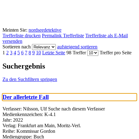
Meinten Sie:
nordseedetektive
Trefferliste drucken
Permalink Trefferliste
Trefferliste als E-Mail
versenden
Sortieren nach
aufsteigend sortieren
1
2
3
4
5
6
7
8
9
10
Letzte Seite
98 Treffer
Treffer pro Seite
Suchergebnis
Zu den Suchfiltern springen
Der allerletzte Fall
Verfasser:
Nilsson, Ulf
Suche nach diesem Verfasser
Medienkennzeichen:
K-4.1
Jahr:
2022
Verlag:
Frankfurt am Main, Moritz-Verl.
Reihe:
Kommissar Gordon
Mediengruppe:
Buch