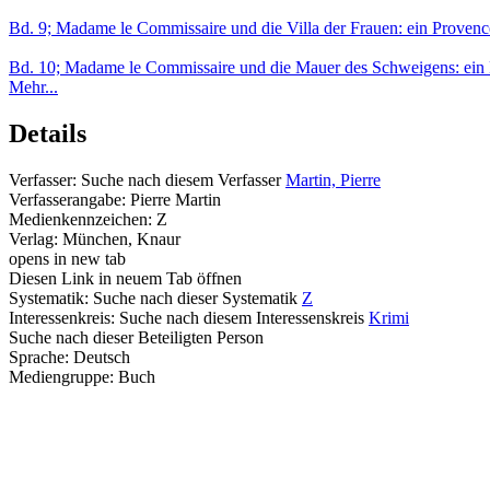
Bd. 9; Madame le Commissaire und die Villa der Frauen: ein Proven
Bd. 10; Madame le Commissaire und die Mauer des Schweigens: ein
Mehr...
Details
Verfasser:
Suche nach diesem Verfasser
Martin, Pierre
Verfasserangabe:
Pierre Martin
Medienkennzeichen:
Z
Verlag:
München, Knaur
opens in new tab
Diesen Link in neuem Tab öffnen
Systematik:
Suche nach dieser Systematik
Z
Interessenkreis:
Suche nach diesem Interessenskreis
Krimi
Suche nach dieser Beteiligten Person
Sprache:
Deutsch
Mediengruppe:
Buch