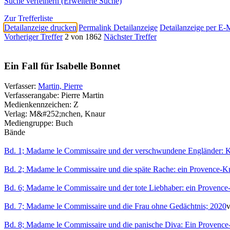
Suche verfeinern (Erweiterte Suche)
Zur Trefferliste
Detailanzeige drucken
Permalink Detailanzeige
Detailanzeige per E-
Vorheriger Treffer
2 von 1862
Nächster Treffer
Ein Fall für Isabelle Bonnet
Verfasser:
Martin, Pierre
Verfasserangabe:
Pierre Martin
Medienkennzeichen:
Z
Verlag:
M&#252;nchen, Knaur
Mediengruppe:
Buch
Bände
Bd. 1; Madame le Commissaire und der verschwundene Engländer: 
Bd. 2; Madame le Commissaire und die späte Rache: ein Provence-K
Bd. 6; Madame le Commissaire und der tote Liebhaber: ein Provence
Bd. 7; Madame le Commissaire und die Frau ohne Gedächtnis; 2020
v
Bd. 8; Madame le Commissaire und die panische Diva: Ein Provence