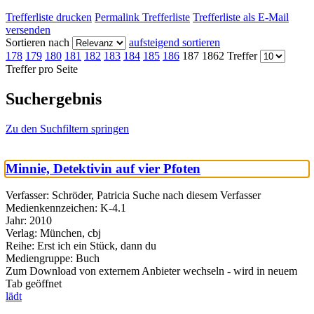
Trefferliste drucken
Permalink Trefferliste
Trefferliste als E-Mail
versenden
Sortieren nach
aufsteigend sortieren
178
179
180
181
182
183
184
185
186
187
1862 Treffer
Treffer pro Seite
Suchergebnis
Zu den Suchfiltern springen
Minnie, Detektivin auf vier Pfoten
Verfasser:
Schröder, Patricia
Suche nach diesem Verfasser
Medienkennzeichen:
K-4.1
Jahr:
2010
Verlag:
München, cbj
Reihe:
Erst ich ein Stück, dann du
Mediengruppe:
Buch
Zum Download von externem Anbieter wechseln - wird in neuem
Tab geöffnet
lädt