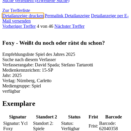
Suche verfeinern (Erweiterte Suche)
Zur Trefferliste
Detailanzeige drucken
Permalink Detailanzeige
Detailanzeige per E-
Mail versenden
Vorheriger Treffer
4 von 46
Nächster Treffer
Foxy - Weißt du noch oder rätst du schon?
Empfehlungsliste Spiel des Jahres 2025
Suche nach diesem Verfasser
Verfasserangabe:
David Spada; Stefano Tartarotti
Medienkennzeichen:
15-SP
Jahr:
2025
Verlag:
Nürnberg, Carletto
Mediengruppe:
Spiel
verfügbar
Exemplare
Signatur
Standort 2
Status
Frist
Barcode
Signatur:
Ycl
Standort 2:
Status:
Barcode:
Frist:
Foxy
Spiele
Verfügbar
62040358