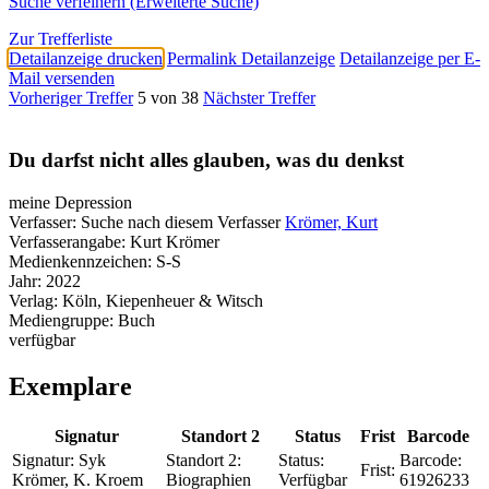
Suche verfeinern (Erweiterte Suche)
Zur Trefferliste
Detailanzeige drucken
Permalink Detailanzeige
Detailanzeige per E-
Mail versenden
Vorheriger Treffer
5 von 38
Nächster Treffer
Du darfst nicht alles glauben, was du denkst
meine Depression
Verfasser:
Suche nach diesem Verfasser
Krömer, Kurt
Verfasserangabe:
Kurt Krömer
Medienkennzeichen:
S-S
Jahr:
2022
Verlag:
Köln, Kiepenheuer & Witsch
Mediengruppe:
Buch
verfügbar
Exemplare
Signatur
Standort 2
Status
Frist
Barcode
Signatur:
Syk
Standort 2:
Status:
Barcode:
Frist:
Krömer, K. Kroem
Biographien
Verfügbar
61926233