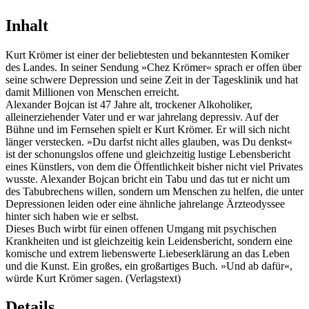
Inhalt
Kurt Krömer ist einer der beliebtesten und bekanntesten Komiker
des Landes. In seiner Sendung »Chez Krömer« sprach er offen über
seine schwere Depression und seine Zeit in der Tagesklinik und hat
damit Millionen von Menschen erreicht.
Alexander Bojcan ist 47 Jahre alt, trockener Alkoholiker,
alleinerziehender Vater und er war jahrelang depressiv. Auf der
Bühne und im Fernsehen spielt er Kurt Krömer. Er will sich nicht
länger verstecken. »Du darfst nicht alles glauben, was Du denkst«
ist der schonungslos offene und gleichzeitig lustige Lebensbericht
eines Künstlers, von dem die Öffentlichkeit bisher nicht viel Privates
wusste. Alexander Bojcan bricht ein Tabu und das tut er nicht um
des Tabubrechens willen, sondern um Menschen zu helfen, die unter
Depressionen leiden oder eine ähnliche jahrelange Ärzteodyssee
hinter sich haben wie er selbst.
Dieses Buch wirbt für einen offenen Umgang mit psychischen
Krankheiten und ist gleichzeitig kein Leidensbericht, sondern eine
komische und extrem liebenswerte Liebeserklärung an das Leben
und die Kunst. Ein großes, ein großartiges Buch. »Und ab dafür«,
würde Kurt Krömer sagen. (Verlagstext)
Details