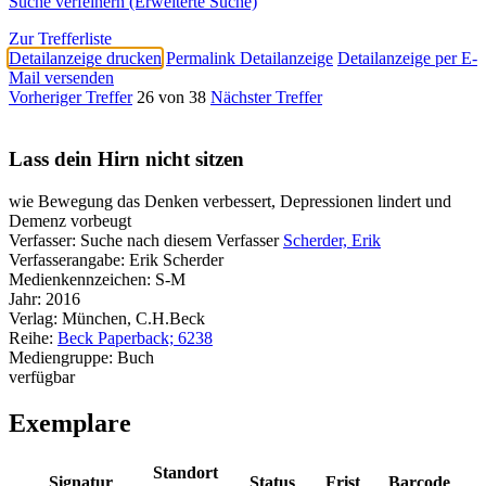
Suche verfeinern (Erweiterte Suche)
Zur Trefferliste
Detailanzeige drucken
Permalink Detailanzeige
Detailanzeige per E-
Mail versenden
Vorheriger Treffer
26 von 38
Nächster Treffer
Lass dein Hirn nicht sitzen
wie Bewegung das Denken verbessert, Depressionen lindert und
Demenz vorbeugt
Verfasser:
Suche nach diesem Verfasser
Scherder, Erik
Verfasserangabe:
Erik Scherder
Medienkennzeichen:
S-M
Jahr:
2016
Verlag:
München, C.H.Beck
Reihe:
Beck Paperback; 6238
Mediengruppe:
Buch
verfügbar
Exemplare
Standort
Signatur
Status
Frist
Barcode