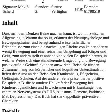
2
Signatur:
Mbk 6
Standort
Status:
Barcode:
Frist:
Scherd
2:
Verfügbar
61798519
Inhalt
Dass man dem Denken Beine machen kann, ist wohl inzwischen
Allgemeingut. Warum das so ist, erläutert der Neuropsychologe und
Bewegungstrainer und belegt anhand wissenschaftlicher
Erkenntnisse zum einen die nachteiligen Effekte von keiner oder zu
wenig Bewegung und einer reizarmen Umgebung auf Körper und
Geist, zum andern stellt er anhand von vielen Beispielen heraus, in
welcher Weise sich eine stimulierende Umgebung und Bewegung
positiv auf die Gehirnfunktionen auswirken. Beispiele für den
Zusammenhang von körperlicher und kognitiver Unterstimulation
liefert der Autor an den Beispielen Krankenhaus, Pflegeheim,
Gefängnis, Schulen. Auf der anderen Seite präsentiert er positive
Beispiele: z.B. die besondere Heilkraft der Bewegung bei
Kindern/Jugendlichen und Erwachsenen mit Erkrankungen des
zentralen Nervensystems (ADHS, Autismus; Demenz, Parkinson,
MS, Depressionen). Das Buch hat stark appellativ-präventiven
Charakter.
Details