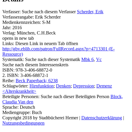
Verfasser:
Suche nach diesem Verfasser
Scherder, Erik
Verfasserangabe:
Erik Scherder
Medienkennzeichen:
S-M
Jahr:
2016
Verlag:
München, C.H.Beck
opens in new tab
Links:
Diesen Link in neuem Tab öffnen
http://gbv.eblib.com/patron/FullRecord.aspx?p=4713301 (E-
Ressource)
Systematik:
Suche nach dieser Systematik
Mbk 6
,
Vc
Suche nach diesem Interessenskreis
ISBN:
978-3-406-68872-0
2. ISBN:
3-406-68872-1
Reihe:
Beck Paperback; 6238
Schlagwörter:
Hirnfunktion
;
Denken
;
Depression
;
Demenz
<Alterskrankheit>
Beteiligte Personen:
Suche nach dieser Beteiligten Person
Block,
Claudia Van den
Sprache:
Deutsch
Mediengruppe:
Buch
Copyright 2018 by Stadtbücherei Hemer
|
Datenschutzerklärung
|
Nutzungsbedingungen