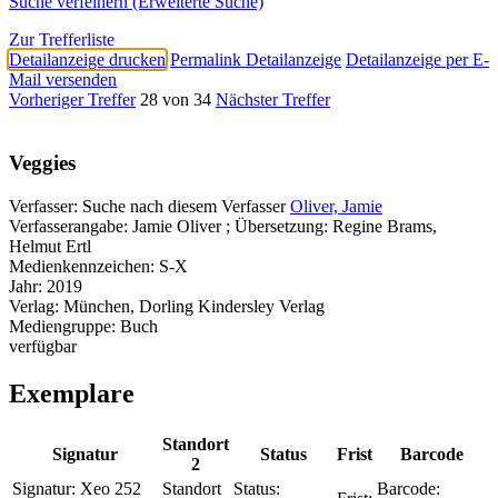
Suche verfeinern (Erweiterte Suche)
Zur Trefferliste
Detailanzeige drucken
Permalink Detailanzeige
Detailanzeige per E-
Mail versenden
Vorheriger Treffer
28 von 34
Nächster Treffer
Veggies
Verfasser:
Suche nach diesem Verfasser
Oliver, Jamie
Verfasserangabe:
Jamie Oliver ; Übersetzung: Regine Brams,
Helmut Ertl
Medienkennzeichen:
S-X
Jahr:
2019
Verlag:
München, Dorling Kindersley Verlag
Mediengruppe:
Buch
verfügbar
Exemplare
Standort
Signatur
Status
Frist
Barcode
2
Signatur:
Xeo 252
Standort
Status:
Barcode: