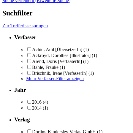
Suche verfeinern (Erweiterte Suche)
Suchfilter
Zur Trefferliste springen
Verfasser
Achiq, Adil [ÜbersetzerIn]
(1)
Ackroyd, Dorothea [Illustrator]
(1)
Arend, Doris [VerfasserIn]
(1)
Bahle, Frauke
(1)
Brischnik, Irene [VerfasserIn]
(1)
Mehr Verfasser-Filter anzeigen
Jahr
2016
(4)
2014
(1)
Verlag
Dorling Kindersley Verlag GmbH
(1)