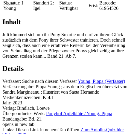
Signatur:
I
Standort 2:
Status:
Barcode:
Frist:
Young
Igel
Verfügbar
61954526
Inhalt
Juli kümmert sich um ihr Pony Smartie und darf zu ihrem Glück
zusätzlich mit dem Pony ihrer Schwester trainieren. Doch schnell
zeigt sich, dass auch eine erfahrene Reiterin bei der Vereinbarung
von Schulalltag und der Pflege zweier Ponys gleichzeitig an ihre
Grenzen stoßen kann... Band 21. Ab 7.
Details
Verfasser:
Suche nach diesem Verfasser
Young, Pippa (Verfasser)
Verfasserangabe:
Pippa Young ; aus dem Englischen übersetzt von
Sandra Margineanu ; illustriert von Saeta Hernando
Medienkennzeichen:
K-4.1
Jahr:
2023
Verlag:
Bindlach, Loewe
Übergeordnetes Werk:
Ponyhof Apfelblüte / Young, Pippa
Bandangabe:
Bd. 21.
opens in new tab
Links:
Diesen Link in neuem Tab öffnen
Zum Antolin-Quiz hier