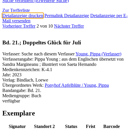
Suche verfeinern (Erweiterte Suche)
Zur Trefferliste
Detailanzeige drucken
Permalink Detailanzeige
Detailanzeige per E-
Mail versenden
Vorheriger Treffer
2 von 10
Nächster Treffer
Bd. 21.; Doppeltes Glück für Juli
Verfasser:
Suche nach diesem Verfasser
Young, Pippa (Verfasser)
Verfasserangabe:
Pippa Young ; aus dem Englischen übersetzt von
Sandra Margineanu ; illustriert von Saeta Hernando
Medienkennzeichen:
K-4.1
Jahr:
2023
Verlag:
Bindlach, Loewe
Übergeordnetes Werk:
Ponyhof Apfelblüte / Young, Pippa
Bandangabe:
Bd. 21.
Mediengruppe:
Buch
verfügbar
Exemplare
Signatur
Standort 2
Status
Frist
Barcode