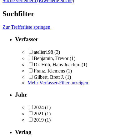
Suche verfeinern (Erweiterte Suche)
Suchfilter
Zur Trefferliste springen
Verfasser
atelier198
(3)
Benjamin, Trevor
(1)
Dr. Höh, Hans Joachim
(1)
Franz, Klemens
(1)
Gilbert, Brett J.
(1)
Mehr Verfasser-Filter anzeigen
Jahr
2024
(1)
2021
(1)
2019
(1)
Verlag