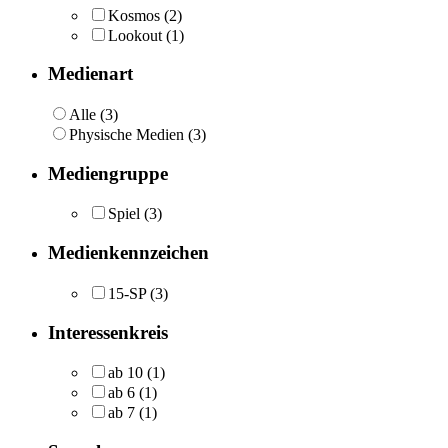
Kosmos
(2)
Lookout
(1)
Medienart
Alle (3)
Physische Medien (3)
Mediengruppe
Spiel
(3)
Medienkennzeichen
15-SP
(3)
Interessenkreis
ab 10
(1)
ab 6
(1)
ab 7
(1)