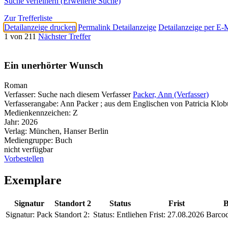
Suche verfeinern (Erweiterte Suche)
Zur Trefferliste
Detailanzeige drucken
Permalink Detailanzeige
Detailanzeige per E-
1 von 211
Nächster Treffer
Ein unerhörter Wunsch
Roman
Verfasser:
Suche nach diesem Verfasser
Packer, Ann (Verfasser)
Verfasserangabe:
Ann Packer ; aus dem Englischen von Patricia Klob
Medienkennzeichen:
Z
Jahr:
2026
Verlag:
München, Hanser Berlin
Mediengruppe:
Buch
nicht verfügbar
Vorbestellen
Exemplare
Signatur
Standort 2
Status
Frist
B
Signatur:
Pack
Standort 2:
Status:
Entliehen
Frist:
27.08.2026
Barcod