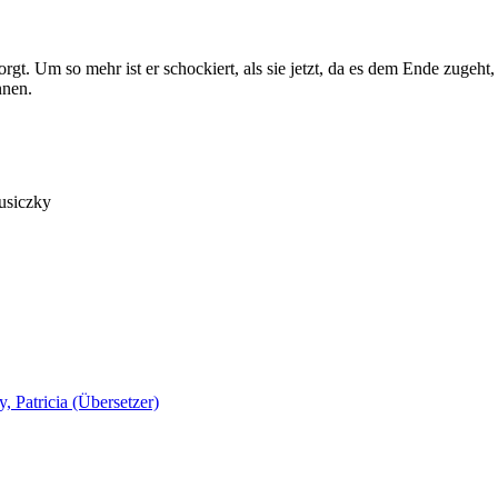
sorgt. Um so mehr ist er schockiert, als sie jetzt, da es dem Ende zuge
nnen.
usiczky
, Patricia (Übersetzer)