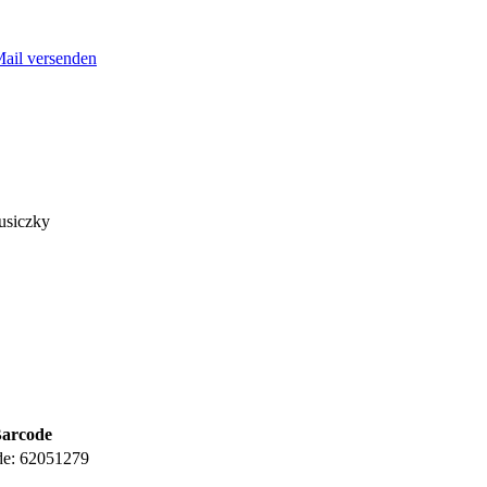
Mail versenden
usiczky
arcode
e:
62051279