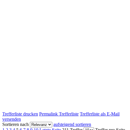
Trefferliste drucken
Permalink Trefferliste
Trefferliste als E-Mail
versenden
Sortieren nach
aufsteigend sortieren
1
2
3
4
5
6
7
8
9
10
Letzte Seite
211 Treffer
Treffer pro Seite