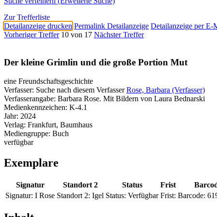
Suche verfeinern (Erweiterte Suche)
Zur Trefferliste
Detailanzeige drucken
Permalink Detailanzeige
Detailanzeige per E-
Vorheriger Treffer
10 von 17
Nächster Treffer
Der kleine Grimlin und die große Portion Mut
eine Freundschaftsgeschichte
Verfasser:
Suche nach diesem Verfasser
Rose, Barbara (Verfasser)
Verfasserangabe:
Barbara Rose. Mit Bildern von Laura Bednarski
Medienkennzeichen:
K-4.1
Jahr:
2024
Verlag:
Frankfurt, Baumhaus
Mediengruppe:
Buch
verfügbar
Exemplare
Signatur
Standort 2
Status
Frist
Barco
Signatur:
I Rose
Standort 2:
Igel
Status:
Verfügbar
Frist:
Barcode:
61