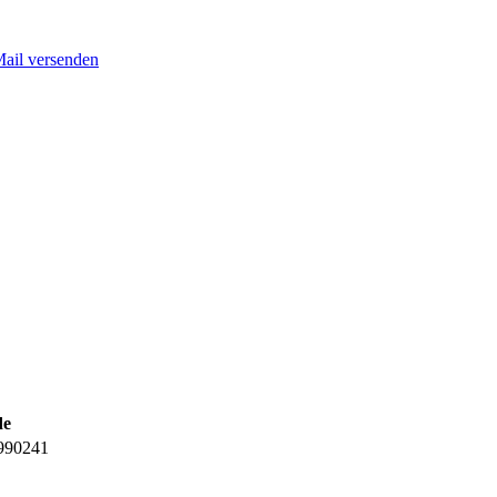
Mail versenden
de
990241