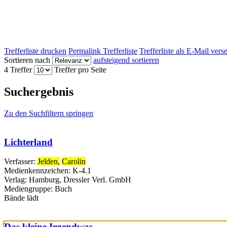
Trefferliste drucken
Permalink Trefferliste
Trefferliste als E-Mail ver
Sortieren nach
aufsteigend sortieren
4 Treffer
Treffer pro Seite
Suchergebnis
Zu den Suchfiltern springen
Lichterland
Verfasser:
Jelden,
Carolin
Medienkennzeichen:
K-4.1
Verlag:
Hamburg, Dressler Verl. GmbH
Mediengruppe:
Buch
Bände
lädt
Das kleine Irgendwas