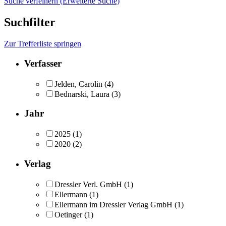
Suche verfeinern (Erweiterte Suche)
Suchfilter
Zur Trefferliste springen
Verfasser
Jelden, Carolin
(4)
Bednarski, Laura
(3)
Jahr
2025
(1)
2020
(2)
Verlag
Dressler Verl. GmbH
(1)
Ellermann
(1)
Ellermann im Dressler Verlag GmbH
(1)
Oetinger
(1)