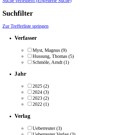
Suche verfeinern (Erweiterte Suche)
Suchfilter
Zur Trefferliste springen
Verfasser
Myst, Magnus
(9)
Hussung, Thomas
(5)
Schmöle, Arndt
(1)
Jahr
2025
(2)
2024
(3)
2023
(2)
2022
(1)
Verlag
Ueberreuter
(3)
Ueberreuter Verlag
(3)