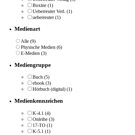
Boxine
(1)
Ueberreuter Verl.
(1)
ueberreuter
(1)
Medienart
Alle (9)
Physische Medien (6)
E-Medien (3)
Mediengruppe
Buch
(5)
ebook
(3)
Hörbuch (digital)
(1)
Medienkennzeichen
K-4.1
(4)
Onleihe
(3)
17-TO
(1)
K-5.1
(1)