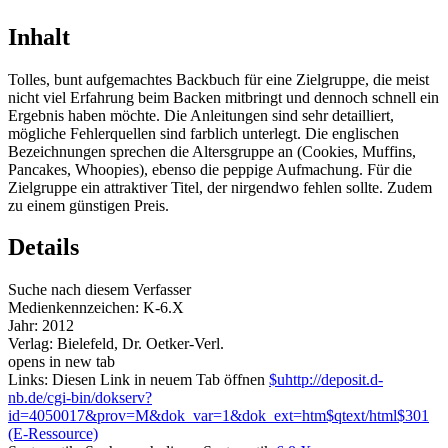
Inhalt
Tolles, bunt aufgemachtes Backbuch für eine Zielgruppe, die meist
nicht viel Erfahrung beim Backen mitbringt und dennoch schnell ein
Ergebnis haben möchte. Die Anleitungen sind sehr detailliert,
mögliche Fehlerquellen sind farblich unterlegt. Die englischen
Bezeichnungen sprechen die Altersgruppe an (Cookies, Muffins,
Pancakes, Whoopies), ebenso die peppige Aufmachung. Für die
Zielgruppe ein attraktiver Titel, der nirgendwo fehlen sollte. Zudem
zu einem günstigen Preis.
Details
Suche nach diesem Verfasser
Medienkennzeichen:
K-6.X
Jahr:
2012
Verlag:
Bielefeld, Dr. Oetker-Verl.
opens in new tab
Links:
Diesen Link in neuem Tab öffnen
$uhttp://deposit.d-
nb.de/cgi-bin/dokserv?
id=4050017&prov=M&dok_var=1&dok_ext=htm$qtext/html$301
(E-Ressource)