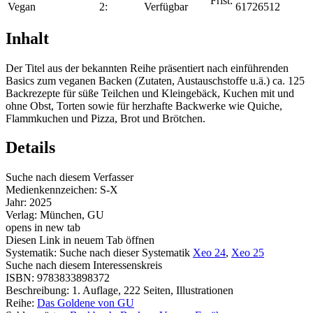
Frist:
Vegan
2:
Verfügbar
61726512
Inhalt
Der Titel aus der bekannten Reihe präsentiert nach einführenden
Basics zum veganen Backen (Zutaten, Austauschstoffe u.ä.) ca. 125
Backrezepte für süße Teilchen und Kleingebäck, Kuchen mit und
ohne Obst, Torten sowie für herzhafte Backwerke wie Quiche,
Flammkuchen und Pizza, Brot und Brötchen.
Details
Suche nach diesem Verfasser
Medienkennzeichen:
S-X
Jahr:
2025
Verlag:
München, GU
opens in new tab
Diesen Link in neuem Tab öffnen
Systematik:
Suche nach dieser Systematik
Xeo 24
,
Xeo 25
Suche nach diesem Interessenskreis
ISBN:
9783833898372
Beschreibung:
1. Auflage, 222 Seiten, Illustrationen
Reihe:
Das Goldene von GU