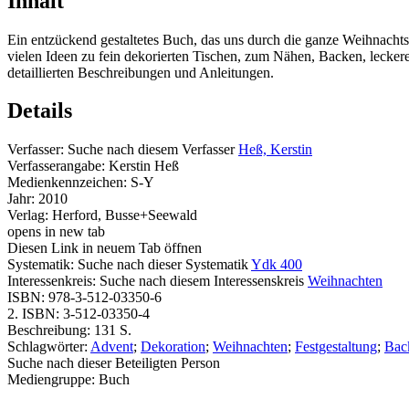
Inhalt
Ein entzückend gestaltetes Buch, das uns durch die ganze Weihnachtsz
vielen Ideen zu fein dekorierten Tischen, zum Nähen, Backen, lecke
detaillierten Beschreibungen und Anleitungen.
Details
Verfasser:
Suche nach diesem Verfasser
Heß, Kerstin
Verfasserangabe:
Kerstin Heß
Medienkennzeichen:
S-Y
Jahr:
2010
Verlag:
Herford, Busse+Seewald
opens in new tab
Diesen Link in neuem Tab öffnen
Systematik:
Suche nach dieser Systematik
Ydk 400
Interessenkreis:
Suche nach diesem Interessenskreis
Weihnachten
ISBN:
978-3-512-03350-6
2. ISBN:
3-512-03350-4
Beschreibung:
131 S.
Schlagwörter:
Advent
;
Dekoration
;
Weihnachten
;
Festgestaltung
;
Bac
Suche nach dieser Beteiligten Person
Mediengruppe:
Buch