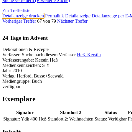
Suche verfeinern (Erweiterte Suche)
Zur Trefferliste
Detailanzeige drucken
Permalink Detailanzeige
Detailanzeige per E-
Vorheriger Treffer
67 von 79
Nächster Treffer
24 Tage im Advent
Dekorationen & Rezepte
Verfasser:
Suche nach diesem Verfasser
Heß, Kerstin
Verfasserangabe:
Kerstin Heß
Medienkennzeichen:
S-Y
Jahr:
2010
Verlag:
Herford, Busse+Seewald
Mediengruppe:
Buch
verfügbar
Exemplare
Signatur
Standort 2
Status
Fr
Signatur:
Ydk 400 Heß
Standort 2:
Weihnachten
Status:
Verfügbar
Fr