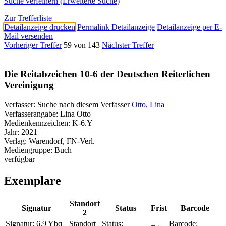
Suche verfeinern (Erweiterte Suche)
Zur Trefferliste
Detailanzeige drucken
Permalink Detailanzeige
Detailanzeige per E-
Mail versenden
Vorheriger Treffer
59 von 143
Nächster Treffer
Die Reitabzeichen 10-6 der Deutschen Reiterlichen
Vereinigung
Verfasser:
Suche nach diesem Verfasser
Otto, Lina
Verfasserangabe:
Lina Otto
Medienkennzeichen:
K-6.Y
Jahr:
2021
Verlag:
Warendorf, FN-Verl.
Mediengruppe:
Buch
verfügbar
Exemplare
Standort
Signatur
Status
Frist
Barcode
2
Signatur:
6.9 Ybq
Standort
Status:
Barcode: