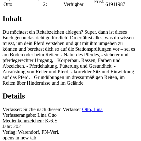
Frist:
Otto
2:
Verfügbar
61911987
Inhalt
Du möchtest ein Reitabzeichen ablegen? Super, dann ist dieses
Buch genau das richtige für dich! Du erfährst alles, was du wissen
musst, um dein Pferd verstehen und gut mit ihm umgehen zu
können und bereitest dich so auf die Stationsprüfungen vor – sei es
am Boden oder beim Reiten: - Natur des Pferdes, - sicherer und
pferdegerechter Umgang, - Körperbau, Rassen, Farben und
Abzeichen, - Pferdehaltung, Fütterung und Gesundheit. -
Ausrüstung von Reiter und Pferd, - korrekter Sitz und Einwirkung
auf das Pferd, - Grundübungen im dressurmäßigen Reiten, im
Reiten über Hindernisse und im Gelände.
Details
Verfasser:
Suche nach diesem Verfasser
Otto, Lina
Verfasserangabe:
Lina Otto
Medienkennzeichen:
K-6.Y
Jahr:
2021
Verlag:
Warendorf, FN-Verl.
opens in new tab