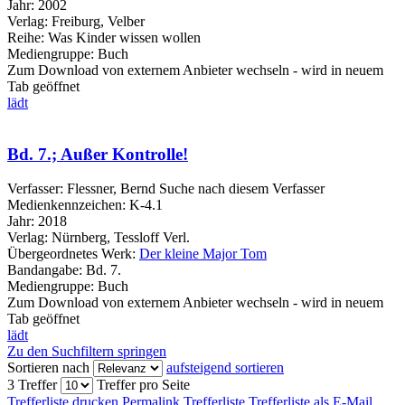
Jahr:
2002
Verlag:
Freiburg, Velber
Reihe:
Was Kinder wissen wollen
Mediengruppe:
Buch
Zum Download von externem Anbieter wechseln - wird in neuem
Tab geöffnet
lädt
Bd. 7.; Außer Kontrolle!
Verfasser:
Flessner, Bernd
Suche nach diesem Verfasser
Medienkennzeichen:
K-4.1
Jahr:
2018
Verlag:
Nürnberg, Tessloff Verl.
Übergeordnetes Werk:
Der kleine Major Tom
Bandangabe:
Bd. 7.
Mediengruppe:
Buch
Zum Download von externem Anbieter wechseln - wird in neuem
Tab geöffnet
lädt
Zu den Suchfiltern springen
Sortieren nach
aufsteigend sortieren
3 Treffer
Treffer pro Seite
Trefferliste drucken
Permalink Trefferliste
Trefferliste als E-Mail