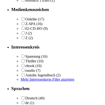
Hörbuch 1 Euro
(1)
Medienkennzeichen
Onleihe
(17)
Z-SPA
(16)
02-CD-HO
(9)
J
(2)
Z
(2)
Interessenkreis
Spannung
(16)
Thriller
(10)
ebook
(10)
eaudio
(7)
Antolin Jugendbuch
(2)
Mehr Interessenkreis-Filter anzeigen
Sprachen
Deutsch
(40)
de
(1)