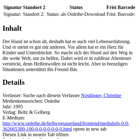
Signatur
Standort 2
Status
Frist
Barcode
Signatur:
Standort 2:
Status:
als Onleihe-Download
Frist:
Barcode:
Inhalt
Der Hund ist schon alt, deshalb hat er auch viel Lebenserfahrung.
Und er meint es gut mit anderen. Vor allem hat er ein Herz für
Kinder und Unterdrückte. So macht sich der Hund auf den Weg in
die weite Welt, um zu helfen. Dabei wird er in zahllose Abenteuer
verstrickt, denn Helfenwollen ist nicht leicht. Aber in brenzligen
Situationen unterstützt ihn Freund Bär.
Details
Verfasser:
Suche nach diesem Verfasser
Nöstlinger, Christine
Medienkennzeichen:
Onleihe
Jahr:
1995
Verlag:
Beltz & Gelberg
E-Medium:
http://www.onleihe.de/hellwegsauerland/frontend/mediaInfo,0-0-
362665300-100-0-0-0-0-0-0-0.html
opens in new tab
Diesen Link in neuem Tab öffnen