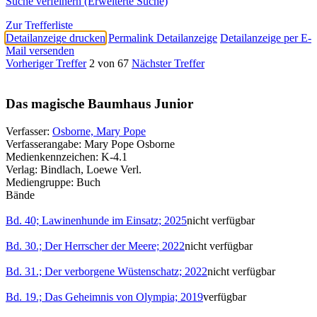
Suche verfeinern (Erweiterte Suche)
Zur Trefferliste
Detailanzeige drucken
Permalink Detailanzeige
Detailanzeige per E-
Mail versenden
Vorheriger Treffer
2 von 67
Nächster Treffer
Das magische Baumhaus Junior
Verfasser:
Osborne, Mary Pope
Verfasserangabe:
Mary Pope Osborne
Medienkennzeichen:
K-4.1
Verlag:
Bindlach, Loewe Verl.
Mediengruppe:
Buch
Bände
Bd. 40; Lawinenhunde im Einsatz; 2025
nicht verfügbar
Bd. 30.; Der Herrscher der Meere; 2022
nicht verfügbar
Bd. 31.; Der verborgene Wüstenschatz; 2022
nicht verfügbar
Bd. 19.; Das Geheimnis von Olympia; 2019
verfügbar