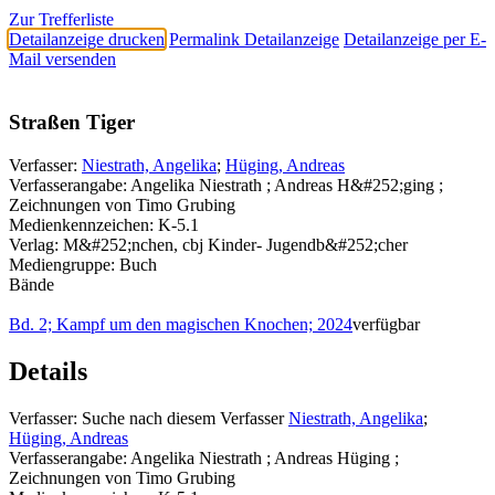
Zur Trefferliste
Detailanzeige drucken
Permalink Detailanzeige
Detailanzeige per E-
Mail versenden
Straßen Tiger
Verfasser:
Niestrath, Angelika
;
Hüging, Andreas
Verfasserangabe:
Angelika Niestrath ; Andreas H&#252;ging ;
Zeichnungen von Timo Grubing
Medienkennzeichen:
K-5.1
Verlag:
M&#252;nchen, cbj Kinder- Jugendb&#252;cher
Mediengruppe:
Buch
Bände
Bd. 2; Kampf um den magischen Knochen; 2024
verfügbar
Details
Verfasser:
Suche nach diesem Verfasser
Niestrath, Angelika
;
Hüging, Andreas
Verfasserangabe:
Angelika Niestrath ; Andreas Hüging ;
Zeichnungen von Timo Grubing