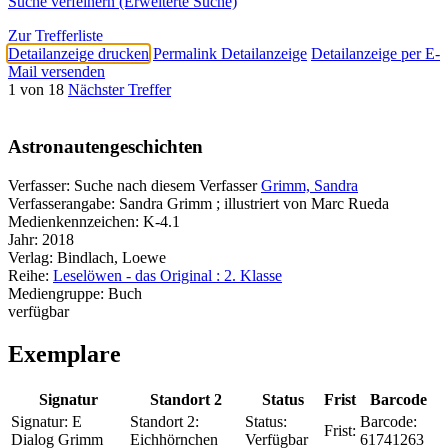
Suche verfeinern (Erweiterte Suche)
Zur Trefferliste
Detailanzeige drucken
Permalink Detailanzeige
Detailanzeige per E-
Mail versenden
1 von 18
Nächster Treffer
Astronautengeschichten
Verfasser:
Suche nach diesem Verfasser
Grimm, Sandra
Verfasserangabe:
Sandra Grimm ; illustriert von Marc Rueda
Medienkennzeichen:
K-4.1
Jahr:
2018
Verlag:
Bindlach, Loewe
Reihe:
Leselöwen - das Original : 2. Klasse
Mediengruppe:
Buch
verfügbar
Exemplare
Signatur
Standort 2
Status
Frist
Barcode
Signatur:
E
Standort 2:
Status:
Barcode:
Frist:
Dialog Grimm
Eichhörnchen
Verfügbar
61741263