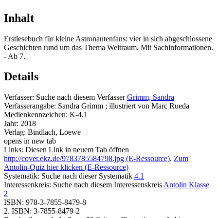
Inhalt
Erstlesebuch für kleine Astronautenfans: vier in sich abgeschlossene
Geschichten rund um das Thema Weltraum. Mit Sachinformationen.
- Ab 7.
Details
Verfasser:
Suche nach diesem Verfasser
Grimm, Sandra
Verfasserangabe:
Sandra Grimm ; illustriert von Marc Rueda
Medienkennzeichen:
K-4.1
Jahr:
2018
Verlag:
Bindlach, Loewe
opens in new tab
Links:
Diesen Link in neuem Tab öffnen
http://cover.ekz.de/9783785584798.jpg (E-Ressource)
,
Zum
Antolin-Quiz hier klicken (E-Ressource)
Systematik:
Suche nach dieser Systematik
4.1
Interessenkreis:
Suche nach diesem Interessenskreis
Antolin Klasse
2
ISBN:
978-3-7855-8479-8
2. ISBN:
3-7855-8479-2