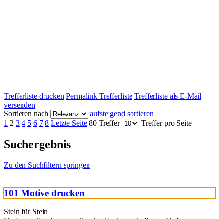
Trefferliste drucken
Permalink Trefferliste
Trefferliste als E-Mail
versenden
Sortieren nach
aufsteigend sortieren
1
2
3
4
5
6
7
8
Letzte Seite
80 Treffer
Treffer pro Seite
Suchergebnis
Zu den Suchfiltern springen
101 Motive drucken
Stein für Stein