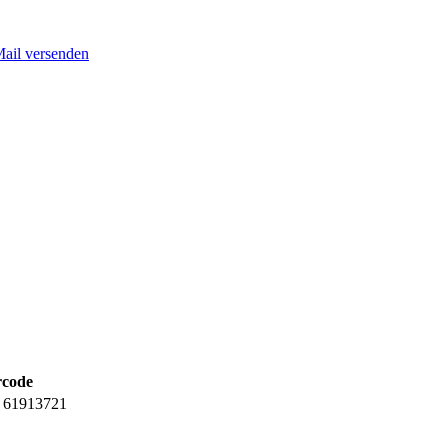
Mail versenden
rcode
61913721