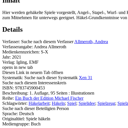
Inhalt
Hier werden gehäkelte Spiele vorgestellt, Angel-, Stapel-, Wurf- und
zum Mitnehmen für unterwegs geeignet. Häkel-Grundkenntnisse von V
Details
Verfasser:
Suche nach diesem Verfasser
Allmeroth, Andrea
Verfasserangabe:
Andrea Allmeroth
Medienkennzeichen:
S-X
Jahr:
2021
Verlag:
Igling, EMF
opens in new tab
Diesen Link in neuem Tab öffnen
Systematik:
Suche nach dieser Systematik
Xen 31
Suche nach diesem Interessenskreis
ISBN:
9783745900453
Beschreibung:
1. Auflage, 95 Seiten : Illustrationen
Reihe:
Ein Buch der Edition Michael Fischer
Schlagwörter:
Häkelarbeit
;
Häkeln
;
Spiel
;
Spielidee
;
Spielzeug
;
Spiel
Suche nach dieser Beteiligten Person
Sprache:
Deutsch
Originaltitel:
Spiele häkeln
Mediengruppe:
Buch