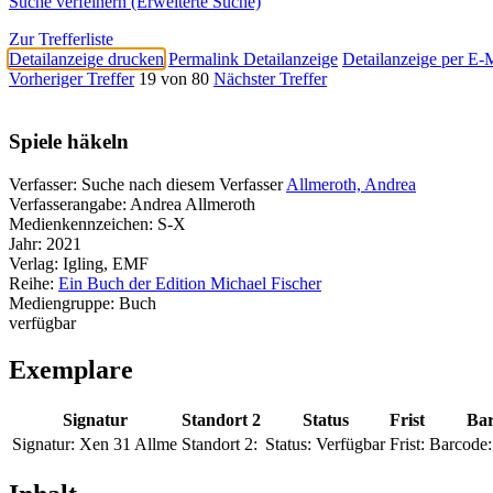
Suche verfeinern (Erweiterte Suche)
Zur Trefferliste
Detailanzeige drucken
Permalink Detailanzeige
Detailanzeige per E-
Vorheriger Treffer
19 von 80
Nächster Treffer
Spiele häkeln
Verfasser:
Suche nach diesem Verfasser
Allmeroth, Andrea
Verfasserangabe:
Andrea Allmeroth
Medienkennzeichen:
S-X
Jahr:
2021
Verlag:
Igling, EMF
Reihe:
Ein Buch der Edition Michael Fischer
Mediengruppe:
Buch
verfügbar
Exemplare
Signatur
Standort 2
Status
Frist
Ba
Signatur:
Xen 31 Allme
Standort 2:
Status:
Verfügbar
Frist:
Barcode: