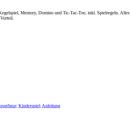
 Kegelspiel, Memory, Domino und Tic-Tac-Toe, inkl. Spielregeln. Alles 
orteil.
zeugfigur
;
Kinderspiel
;
Anleitung