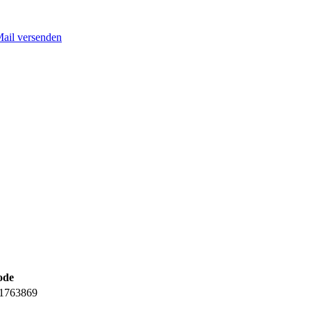
Mail versenden
ode
1763869