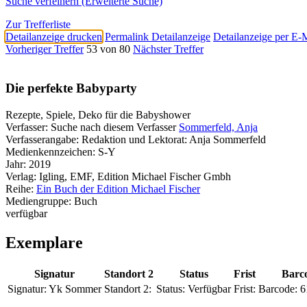
Suche verfeinern (Erweiterte Suche)
Zur Trefferliste
Detailanzeige drucken
Permalink Detailanzeige
Detailanzeige per E-
Vorheriger Treffer
53 von 80
Nächster Treffer
Die perfekte Babyparty
Rezepte, Spiele, Deko für die Babyshower
Verfasser:
Suche nach diesem Verfasser
Sommerfeld, Anja
Verfasserangabe:
Redaktion und Lektorat: Anja Sommerfeld
Medienkennzeichen:
S-Y
Jahr:
2019
Verlag:
Igling, EMF, Edition Michael Fischer Gmbh
Reihe:
Ein Buch der Edition Michael Fischer
Mediengruppe:
Buch
verfügbar
Exemplare
Signatur
Standort 2
Status
Frist
Barc
Signatur:
Yk Sommer
Standort 2:
Status:
Verfügbar
Frist:
Barcode:
6