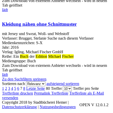
Zum Download von externem Anbieter wechseln - wird in neuem
Tab geöffnet
lädt
Kleidung nähen ohne Schnittmuster
mit Jersey und Sweat, Woll- und Webstoff
Verfasser:
Brugger, Stefanie
Suche nach diesem Verfasser
Medienkennzeichen:
S-X
Jahr:
2016
Verlag:
Igling, Michael Fischer GmbH
Reihe:
Ein
Buch
der
Edition
Michael
Fischer
Mediengruppe:
Buch
Zum Download von externem Anbieter wechseln - wird in neuem
Tab geöffnet
lädt
Zu den Suchfiltern springen
Sortieren nach
aufsteigend sortieren
1
2
3
4
5
6
7
8
Letzte Seite
80 Treffer
Treffer pro Seite
Trefferliste drucken
Permalink Trefferliste
Trefferliste als E-Mail
versenden
Copyright 2018 by Stadtbücherei Hemer
|
OPEN V 12.0.1.2
Datenschutzerklärung
|
Nutzungsbedingungen