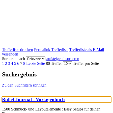
Trefferliste drucken
Permalink Trefferliste
Trefferliste als E-Mail
versenden
Sortieren nach
aufsteigend sortieren
1
2
3
4
5
6
7
8
Letzte Seite
80 Treffer
Treffer pro Seite
Suchergebnis
Zu den Suchfiltern springen
Bullet Journal - Vorlagenbuch
1500 Schmuck- und Layoutelemente : Easy Setups für deinen