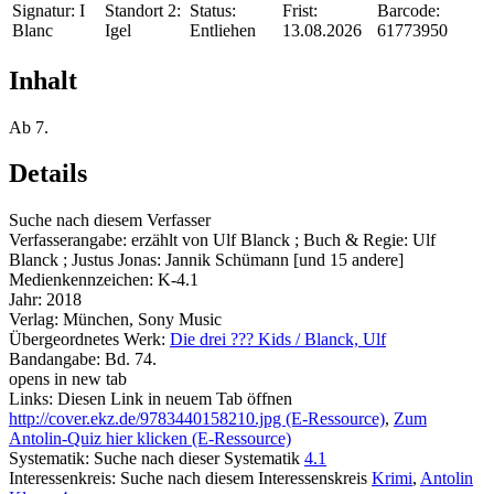
Signatur:
I
Standort 2:
Status:
Frist:
Barcode:
Blanc
Igel
Entliehen
13.08.2026
61773950
Inhalt
Ab 7.
Details
Suche nach diesem Verfasser
Verfasserangabe:
erzählt von Ulf Blanck ; Buch & Regie: Ulf
Blanck ; Justus Jonas: Jannik Schümann [und 15 andere]
Medienkennzeichen:
K-4.1
Jahr:
2018
Verlag:
München, Sony Music
Übergeordnetes Werk:
Die drei ??? Kids / Blanck, Ulf
Bandangabe:
Bd. 74.
opens in new tab
Links:
Diesen Link in neuem Tab öffnen
http://cover.ekz.de/9783440158210.jpg (E-Ressource)
,
Zum
Antolin-Quiz hier klicken (E-Ressource)
Systematik:
Suche nach dieser Systematik
4.1
Interessenkreis:
Suche nach diesem Interessenskreis
Krimi
,
Antolin