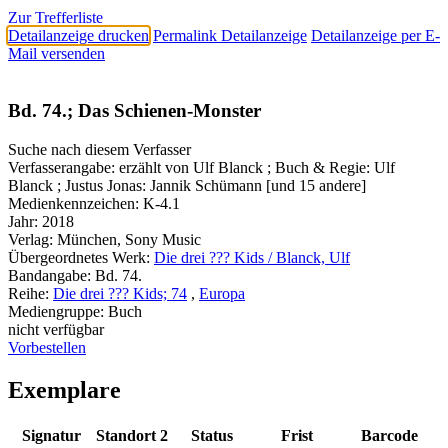
Zur Trefferliste
Detailanzeige drucken
Permalink Detailanzeige
Detailanzeige per E-
Mail versenden
Bd. 74.; Das Schienen-Monster
Suche nach diesem Verfasser
Verfasserangabe:
erzählt von Ulf Blanck ; Buch & Regie: Ulf
Blanck ; Justus Jonas: Jannik Schümann [und 15 andere]
Medienkennzeichen:
K-4.1
Jahr:
2018
Verlag:
München, Sony Music
Übergeordnetes Werk:
Die drei ??? Kids / Blanck, Ulf
Bandangabe:
Bd. 74.
Reihe:
Die drei ??? Kids; 74
,
Europa
Mediengruppe:
Buch
nicht verfügbar
Vorbestellen
Exemplare
Signatur
Standort 2
Status
Frist
Barcode