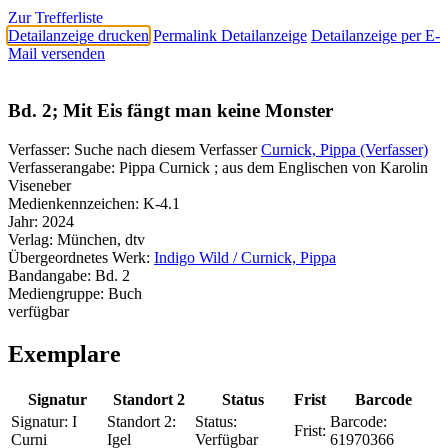
Zur Trefferliste
Detailanzeige drucken
Permalink Detailanzeige
Detailanzeige per E-
Mail versenden
Bd. 2; Mit Eis fängt man keine Monster
Verfasser:
Suche nach diesem Verfasser
Curnick, Pippa (Verfasser)
Verfasserangabe:
Pippa Curnick ; aus dem Englischen von Karolin
Viseneber
Medienkennzeichen:
K-4.1
Jahr:
2024
Verlag:
München, dtv
Übergeordnetes Werk:
Indigo Wild / Curnick, Pippa
Bandangabe:
Bd. 2
Mediengruppe:
Buch
verfügbar
Exemplare
Signatur
Standort 2
Status
Frist
Barcode
Signatur:
I
Standort 2:
Status:
Barcode:
Frist:
Curni
Igel
Verfügbar
61970366