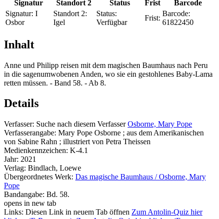
Signatur
Standort 2
Status
Frist
Barcode
Signatur:
I
Standort 2:
Status:
Barcode:
Frist:
Osbor
Igel
Verfügbar
61822450
Inhalt
Anne und Philipp reisen mit dem magischen Baumhaus nach Peru
in die sagenumwobenen Anden, wo sie ein gestohlenes Baby-Lama
retten müssen. - Band 58. - Ab 8.
Details
Verfasser:
Suche nach diesem Verfasser
Osborne, Mary Pope
Verfasserangabe:
Mary Pope Osborne ; aus dem Amerikanischen
von Sabine Rahn ; illustriert von Petra Theissen
Medienkennzeichen:
K-4.1
Jahr:
2021
Verlag:
Bindlach, Loewe
Übergeordnetes Werk:
Das magische Baumhaus / Osborne, Mary
Pope
Bandangabe:
Bd. 58.
opens in new tab
Links:
Diesen Link in neuem Tab öffnen
Zum Antolin-Quiz hier