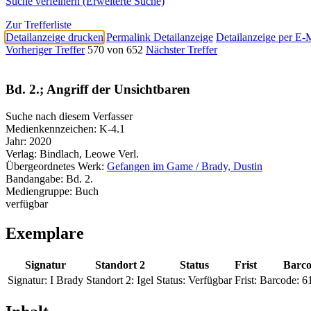
Suche verfeinern (Erweiterte Suche)
Zur Trefferliste
Detailanzeige drucken
Permalink Detailanzeige
Detailanzeige per E-
Vorheriger Treffer
570 von 652
Nächster Treffer
Bd. 2.; Angriff der Unsichtbaren
Suche nach diesem Verfasser
Medienkennzeichen:
K-4.1
Jahr:
2020
Verlag:
Bindlach, Leowe Verl.
Übergeordnetes Werk:
Gefangen im Game / Brady, Dustin
Bandangabe:
Bd. 2.
Mediengruppe:
Buch
verfügbar
Exemplare
Signatur
Standort 2
Status
Frist
Barc
Signatur:
I Brady
Standort 2:
Igel
Status:
Verfügbar
Frist:
Barcode:
6