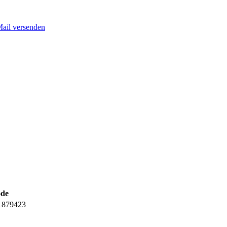
Mail versenden
ode
1879423