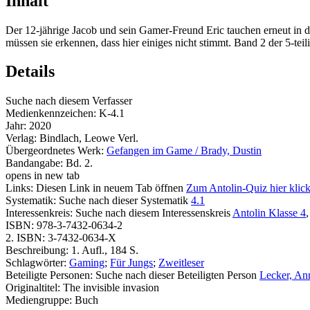
Inhalt
Der 12-jährige Jacob und sein Gamer-Freund Eric tauchen erneut in d
müssen sie erkennen, dass hier einiges nicht stimmt. Band 2 der 5-teil
Details
Suche nach diesem Verfasser
Medienkennzeichen:
K-4.1
Jahr:
2020
Verlag:
Bindlach, Leowe Verl.
Übergeordnetes Werk:
Gefangen im Game / Brady, Dustin
Bandangabe:
Bd. 2.
opens in new tab
Links:
Diesen Link in neuem Tab öffnen
Zum Antolin-Quiz hier klic
Systematik:
Suche nach dieser Systematik
4.1
Interessenkreis:
Suche nach diesem Interessenskreis
Antolin Klasse 4
ISBN:
978-3-7432-0634-2
2. ISBN:
3-7432-0634-X
Beschreibung:
1. Aufl., 184 S.
Schlagwörter:
Gaming
;
Für Jungs
;
Zweitleser
Beteiligte Personen:
Suche nach dieser Beteiligten Person
Lecker, An
Originaltitel:
The invisible invasion
Mediengruppe:
Buch