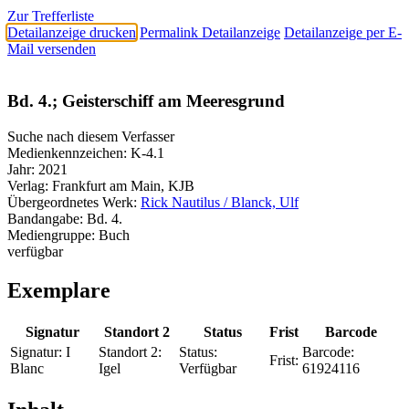
Zur Trefferliste
Detailanzeige drucken
Permalink Detailanzeige
Detailanzeige per E-
Mail versenden
Bd. 4.; Geisterschiff am Meeresgrund
Suche nach diesem Verfasser
Medienkennzeichen:
K-4.1
Jahr:
2021
Verlag:
Frankfurt am Main, KJB
Übergeordnetes Werk:
Rick Nautilus / Blanck, Ulf
Bandangabe:
Bd. 4.
Mediengruppe:
Buch
verfügbar
Exemplare
Signatur
Standort 2
Status
Frist
Barcode
Signatur:
I
Standort 2:
Status:
Barcode:
Frist:
Blanc
Igel
Verfügbar
61924116