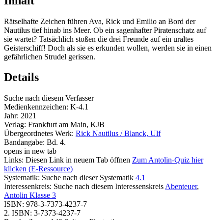
Inhalt
Rätselhafte Zeichen führen Ava, Rick und Emilio an Bord der
Nautilus tief hinab ins Meer. Ob ein sagenhafter Piratenschatz auf
sie wartet? Tatsächlich stoßen die drei Freunde auf ein uraltes
Geisterschiff! Doch als sie es erkunden wollen, werden sie in einen
gefährlichen Strudel gerissen.
Details
Suche nach diesem Verfasser
Medienkennzeichen:
K-4.1
Jahr:
2021
Verlag:
Frankfurt am Main, KJB
Übergeordnetes Werk:
Rick Nautilus / Blanck, Ulf
Bandangabe:
Bd. 4.
opens in new tab
Links:
Diesen Link in neuem Tab öffnen
Zum Antolin-Quiz hier
klicken (E-Ressource)
Systematik:
Suche nach dieser Systematik
4.1
Interessenkreis:
Suche nach diesem Interessenskreis
Abenteuer
,
Antolin Klasse 3
ISBN:
978-3-7373-4237-7
2. ISBN:
3-7373-4237-7