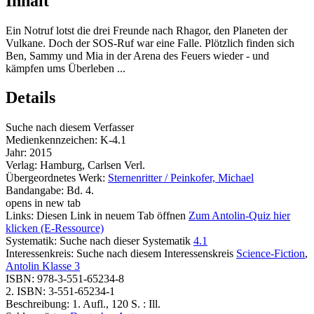
Inhalt
Ein Notruf lotst die drei Freunde nach Rhagor, den Planeten der
Vulkane. Doch der SOS-Ruf war eine Falle. Plötzlich finden sich
Ben, Sammy und Mia in der Arena des Feuers wieder - und
kämpfen ums Überleben ...
Details
Suche nach diesem Verfasser
Medienkennzeichen:
K-4.1
Jahr:
2015
Verlag:
Hamburg, Carlsen Verl.
Übergeordnetes Werk:
Sternenritter / Peinkofer, Michael
Bandangabe:
Bd. 4.
opens in new tab
Links:
Diesen Link in neuem Tab öffnen
Zum Antolin-Quiz hier
klicken (E-Ressource)
Systematik:
Suche nach dieser Systematik
4.1
Interessenkreis:
Suche nach diesem Interessenskreis
Science-Fiction
,
Antolin Klasse 3
ISBN:
978-3-551-65234-8
2. ISBN:
3-551-65234-1
Beschreibung:
1. Aufl., 120 S. : Ill.