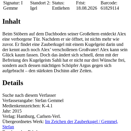
Signatur:
I
Standort 2:
Status:
Frist:
Barcode:
Gemme
Igel
Entliehen
18.08.2026
61829114
Inhalt
Beim Stöbern auf dem Dachboden seiner Großeltern entdeckt Alex
eine verborgene Tür. Nachdem er sie öffnet, ist nichts mehr wie
zuvor. Er findet eine Zauberkugel mit einem Kugelgeist darin und
der kennt auch noch Alex’ verschollenen Großvater! Alex kann sein
Glück kaum fassen. Doch das ändert sich schnell, denn mit der
Befreiung des Kugelgeists Sahli hat er nicht nur drei Wünsche frei,
sondern auch dessen mächtigen Schöpfer Argus gegen sich
aufgebracht – den stärksten Dschinn aller Zeiten.
Details
Suche nach diesem Verfasser
Verfasserangabe:
Stefan Gemmel
Medienkennzeichen:
K-4.1
Jahr:
2015
Verlag:
Hamburg, Carlsen-Verl.
Übergeordnetes Werk:
Im Zeichen der Zauberkugel / Gemmel,
Stefan