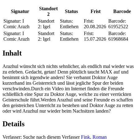
Standort
Signatur
Status
Frist
Barcode
2
Signatur:
I
Standort
Status:
Frist:
Barcode:
Comic Arazh
2:
Igel
Entliehen
20.08.2026
61952522
Signatur:
I
Standort
Status:
Frist:
Barcode:
Comic Arazh
2:
Igel
Entliehen
15.07.2026
61968684
Inhalt
Arazhul wünscht sich nichts sehnlicher, als endlich mal wieder was
zu erleben. Gedacht, getan! Denn plötzlich taucht MAX auf und
benimmt sich irgendwie anders! Sie verbannt Doktor Auge
kurzerhand ins Geisterreich und lässt jegliche Spur der beiden
verschwinden.Durch ein Video im Internet finden die Freunde
schließlich eine Spur zu Doktor Auge, welche zu einer verrückten
Geisterschule führt.Werden Arazhul und seine Freunde es schaffen
den geistreichen Unterricht zu bestehen und Doktor Auge zu retten
oder wird Arazhul nur wieder beim Nachsitzen landen?
Details
Verfasser:
Suche nach diesem Verfasser
Fink, Roman