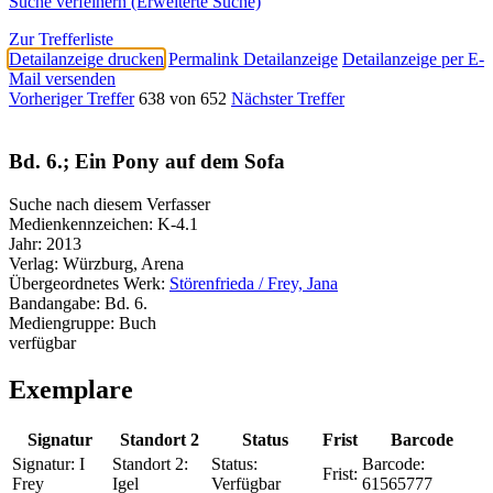
Suche verfeinern (Erweiterte Suche)
Zur Trefferliste
Detailanzeige drucken
Permalink Detailanzeige
Detailanzeige per E-
Mail versenden
Vorheriger Treffer
638 von 652
Nächster Treffer
Bd. 6.; Ein Pony auf dem Sofa
Suche nach diesem Verfasser
Medienkennzeichen:
K-4.1
Jahr:
2013
Verlag:
Würzburg, Arena
Übergeordnetes Werk:
Störenfrieda / Frey, Jana
Bandangabe:
Bd. 6.
Mediengruppe:
Buch
verfügbar
Exemplare
Signatur
Standort 2
Status
Frist
Barcode
Signatur:
I
Standort 2:
Status:
Barcode:
Frist:
Frey
Igel
Verfügbar
61565777