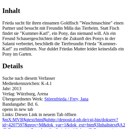
Inhalt
Frieda sucht für ihren einsamen Goldfisch "Waschmaschine" einen
Partner und besucht mit Freundin Milla das Tierheim. Statt Fisch
findet sie "Kummer-Karl", ein Pony, das niemand will. Als ein
Freund Schauergeschichten über die Zukunft des Ponys in der
Salami verbreitet, beschließt die Tierfreundin Frieda "Kummer-
Karl" zu entführen. Nur duldet Friedas Mutter leider keinesfalls ein
Pony im Garten.
Details
Suche nach diesem Verfasser
Medienkennzeichen:
K-4.1
Jahr:
2013
Verlag:
Würzburg, Arena
Übergeordnetes Werk:
Störenfrieda / Frey, Jana
Bandangabe:
Bd. 6.
opens in new tab
Links:
Diesen Link in neuem Tab öffnen
$mX:MVB$qtext/html$uhttp://deposit.d-nb.de/cgi-bin/dokserv?
id=4207597&prov=M&dok_var=1&dok_ext=htm$3Inhaltstext$A2