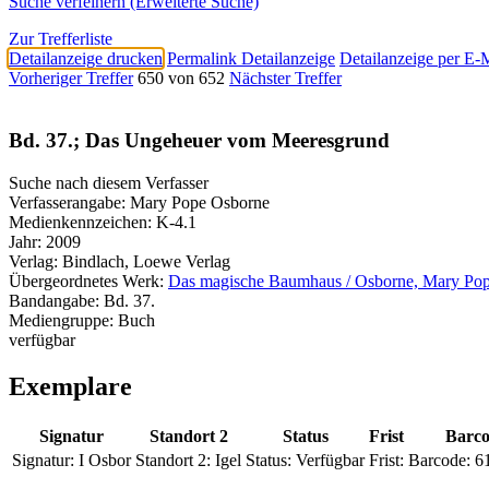
Suche verfeinern (Erweiterte Suche)
Zur Trefferliste
Detailanzeige drucken
Permalink Detailanzeige
Detailanzeige per E-
Vorheriger Treffer
650 von 652
Nächster Treffer
Bd. 37.; Das Ungeheuer vom Meeresgrund
Suche nach diesem Verfasser
Verfasserangabe:
Mary Pope Osborne
Medienkennzeichen:
K-4.1
Jahr:
2009
Verlag:
Bindlach, Loewe Verlag
Übergeordnetes Werk:
Das magische Baumhaus / Osborne, Mary Po
Bandangabe:
Bd. 37.
Mediengruppe:
Buch
verfügbar
Exemplare
Signatur
Standort 2
Status
Frist
Barc
Signatur:
I Osbor
Standort 2:
Igel
Status:
Verfügbar
Frist:
Barcode:
6