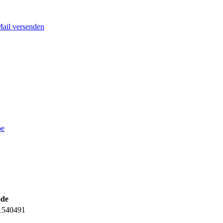
Mail versenden
pe
ode
1540491