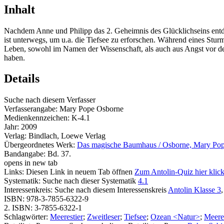
Inhalt
Nachdem Anne und Philipp das 2. Geheimnis des Glücklichseins entd
ist unterwegs, um u.a. die Tiefsee zu erforschen. Während eines Stu
Leben, sowohl im Namen der Wissenschaft, als auch aus Angst vor de
haben.
Details
Suche nach diesem Verfasser
Verfasserangabe:
Mary Pope Osborne
Medienkennzeichen:
K-4.1
Jahr:
2009
Verlag:
Bindlach, Loewe Verlag
Übergeordnetes Werk:
Das magische Baumhaus / Osborne, Mary Po
Bandangabe:
Bd. 37.
opens in new tab
Links:
Diesen Link in neuem Tab öffnen
Zum Antolin-Quiz hier klic
Systematik:
Suche nach dieser Systematik
4.1
Interessenkreis:
Suche nach diesem Interessenskreis
Antolin Klasse 3
ISBN:
978-3-7855-6322-9
2. ISBN:
3-7855-6322-1
Schlagwörter:
Meerestier
;
Zweitleser
;
Tiefsee
;
Ozean <Natur>
;
Meere