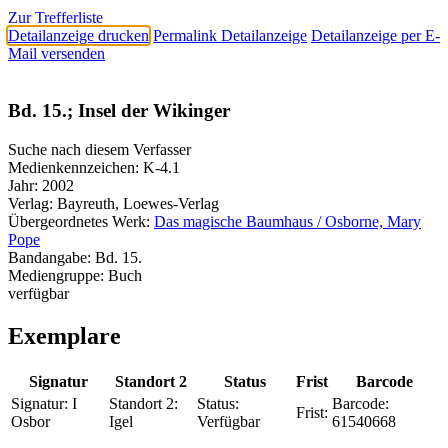
Zur Trefferliste
Detailanzeige drucken
Permalink Detailanzeige
Detailanzeige per E-
Mail versenden
Bd. 15.; Insel der Wikinger
Suche nach diesem Verfasser
Medienkennzeichen:
K-4.1
Jahr:
2002
Verlag:
Bayreuth, Loewes-Verlag
Übergeordnetes Werk:
Das magische Baumhaus / Osborne, Mary
Pope
Bandangabe:
Bd. 15.
Mediengruppe:
Buch
verfügbar
Exemplare
Signatur
Standort 2
Status
Frist
Barcode
Signatur:
I
Standort 2:
Status:
Barcode:
Frist:
Osbor
Igel
Verfügbar
61540668