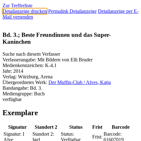
Zur Trefferliste
Detailanzeige drucken
Permalink Detailanzeige
Detailanzeige per E-
Mail versenden
Bd. 3.; Beste Freundinnen und das Super-
Kaninchen
Suche nach diesem Verfasser
Verfasserangabe:
Mit Bildern von Elli Bruder
Medienkennzeichen:
K-4.1
Jahr:
2014
Verlag:
Würzburg, Arena
Übergeordnetes Werk:
Der Muffin-Club / Alves, Katja
Bandangabe:
Bd. 3.
Mediengruppe:
Buch
verfügbar
Exemplare
Signatur
Standort 2
Status
Frist
Barcode
Signatur:
I
Standort 2:
Status:
Barcode:
Frist:
Alve
Igel
Verfügbar
61607019