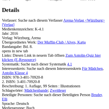
Details
Verfasser:
Suche nach diesem Verfasser
Arena-Verlag <Würzburg>
[Verlag]
Medienkennzeichen:
K-4.1
Jahr:
2016
Verlag:
Würzburg, Arena
Übergeordnetes Werk:
Der Muffin-Club / Alves, Katja
Bandangabe:
Bd. 8.
opens in new tab
Links:
Diesen Link in neuem Tab öffnen
Zum Antolin-Quiz hier
klicken (E-Ressource)
Systematik:
Suche nach dieser Systematik
4.1
Interessenkreis:
Suche nach diesem Interessenskreis
Für Mädchen
,
Antolin Klasse 4
ISBN:
978-3-401-70920-8
2. ISBN:
3-401-70920-8
Beschreibung:
1. Auflage, 99 Seiten : Illustrationen
Schlagwörter:
Mädchenbande
;
Zweitleser
Beteiligte Personen:
Suche nach dieser Beteiligten Person
Bruder,
Elli
Sprache:
Deutsch
Mediengruppe:
Buch