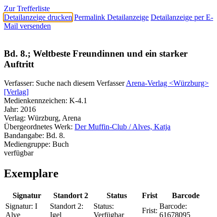
Zur Trefferliste
Detailanzeige drucken
Permalink Detailanzeige
Detailanzeige per E-
Mail versenden
Bd. 8.; Weltbeste Freundinnen und ein starker
Auftritt
Verfasser:
Suche nach diesem Verfasser
Arena-Verlag <Würzburg>
[Verlag]
Medienkennzeichen:
K-4.1
Jahr:
2016
Verlag:
Würzburg, Arena
Übergeordnetes Werk:
Der Muffin-Club / Alves, Katja
Bandangabe:
Bd. 8.
Mediengruppe:
Buch
verfügbar
Exemplare
Signatur
Standort 2
Status
Frist
Barcode
Signatur:
I
Standort 2:
Status:
Barcode:
Frist:
Alve
Igel
Verfügbar
61678095