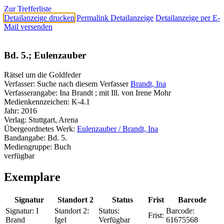
Zur Trefferliste
Detailanzeige drucken
Permalink Detailanzeige
Detailanzeige per E-
Mail versenden
Bd. 5.; Eulenzauber
Rätsel um die Goldfeder
Verfasser:
Suche nach diesem Verfasser
Brandt, Ina
Verfasserangabe:
Ina Brandt ; mit Ill. von Irene Mohr
Medienkennzeichen:
K-4.1
Jahr:
2016
Verlag:
Stuttgart, Arena
Übergeordnetes Werk:
Eulenzauber / Brandt, Ina
Bandangabe:
Bd. 5.
Mediengruppe:
Buch
verfügbar
Exemplare
Signatur
Standort 2
Status
Frist
Barcode
Signatur:
I
Standort 2:
Status:
Barcode:
Frist:
Brand
Igel
Verfügbar
61675568