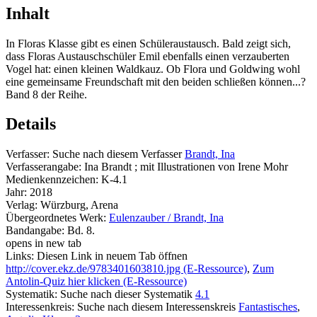
Inhalt
In Floras Klasse gibt es einen Schüleraustausch. Bald zeigt sich,
dass Floras Austauschschüler Emil ebenfalls einen verzauberten
Vogel hat: einen kleinen Waldkauz. Ob Flora und Goldwing wohl
eine gemeinsame Freundschaft mit den beiden schließen können...?
Band 8 der Reihe.
Details
Verfasser:
Suche nach diesem Verfasser
Brandt, Ina
Verfasserangabe:
Ina Brandt ; mit Illustrationen von Irene Mohr
Medienkennzeichen:
K-4.1
Jahr:
2018
Verlag:
Würzburg, Arena
Übergeordnetes Werk:
Eulenzauber / Brandt, Ina
Bandangabe:
Bd. 8.
opens in new tab
Links:
Diesen Link in neuem Tab öffnen
http://cover.ekz.de/9783401603810.jpg (E-Ressource)
,
Zum
Antolin-Quiz hier klicken (E-Ressource)
Systematik:
Suche nach dieser Systematik
4.1
Interessenkreis:
Suche nach diesem Interessenskreis
Fantastisches
,